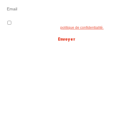
J'accepte l'usage de mes données pour le traitement de ma demande
conformément à la
politique de confidentialité.
Envoyer