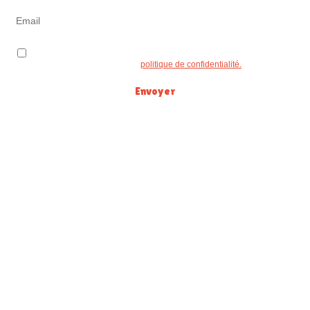
J'accepte l'usage de mes données pour le traitement de ma demande
conformément à la
politique de confidentialité.
Envoyer